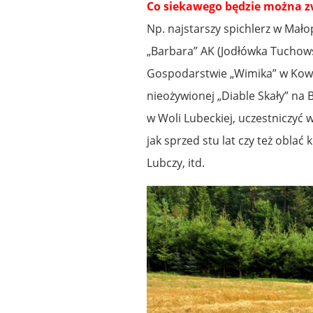
Co siekawego będzie można zw
Np. najstarszy spichlerz w Mało
„Barbara” AK (Jodłówka Tuchowsk
Gospodarstwie „Wimika” w Kowal
nieożywionej „Diable Skały” na
w Woli Lubeckiej, uczestniczyć 
jak sprzed stu lat czy też oblać 
Lubczy, itd.