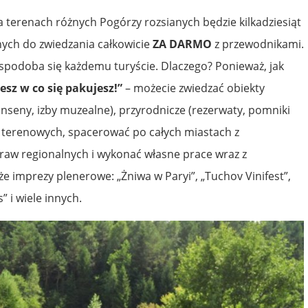
terenach różnych Pogórzy rozsianych będzie kilkadziesiąt
ych do zwiedzania całkowicie
ZA DARMO
z przewodnikami.
spodoba się każdemu turyście. Dlaczego? Ponieważ, jak
sz w co się pakujesz!”
– możecie zwiedzać obiekty
anseny, izby muzealne), przyrodnicze (rezerwaty, pomniki
h terenowych, spacerować po całych miastach z
aw regionalnych i wykonać własne prace wraz z
że imprezy plenerowe: „Żniwa w Paryi”, „Tuchov Vinifest”,
 i wiele innych.