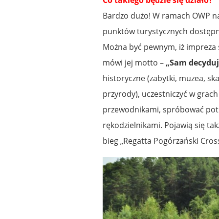
Co takiego będzie się działo?
Bardzo dużo! W ramach OWP na 
punktów turystycznych dostępn
Można być pewnym, iż impreza 
mówi jej motto –
„Sam decyduje
historyczne (zabytki, muzea, sk
przyrody), uczestniczyć w grac
przewodnikami, spróbować potr
rękodzielnikami. Pojawią się tak
bieg „Regatta Pogórzański Cross”