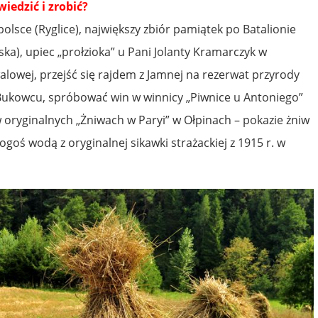
iedzić i zrobić?
polsce (Ryglice), największy zbiór pamiątek po Batalionie
a), upiec „prołzioka” u Pani Jolanty Kramarczyk w
owej, przejść się rajdem z Jamnej na rezerwat przyrody
 Bukowcu, spróbować win w winnicy „Piwnice u Antoniego”
w oryginalnych „Żniwach w Paryi” w Ołpinach – pokazie żniw
kogoś wodą z oryginalnej sikawki strażackiej z 1915 r. w