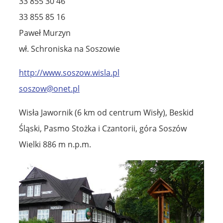
33 855 30 46
33 855 85 16
Paweł Murzyn
wł. Schroniska na Soszowie
http://www.soszow.wisla.pl
soszow@onet.pl
Wisła Jawornik (6 km od centrum Wisły), Beskid
Śląski, Pasmo Stożka i Czantorii, góra Soszów
Wielki 886 m n.p.m.