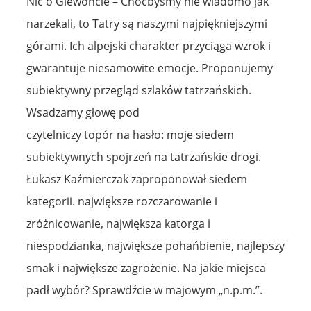
Nic o Giewoncie – Choćbyśmy nie wiadomo jak
narzekali, to Tatry są naszymi najpiękniejszymi
górami. Ich alpejski charakter przyciąga wzrok i
gwarantuje niesamowite emocje. Proponujemy
subiektywny przegląd szlaków tatrzańskich.
Wsadzamy głowę pod
czytelniczy topór na hasło: moje siedem
subiektywnych spojrzeń na tatrzańskie drogi.
Łukasz Kaźmierczak zaproponował siedem
kategorii. największe rozczarowanie i
zróżnicowanie, największa katorga i
niespodzianka, największe pohańbienie, najlepszy
smak i największe zagrożenie. Na jakie miejsca
padł wybór? Sprawdźcie w majowym „n.p.m.”.