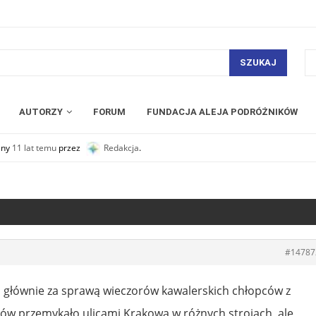
SZUKAJ
AUTORZY
FORUM
FUNDACJA ALEJA PODRÓŻNIKÓW
any
11 lat temu
przez
Redakcja
.
#14787
e, głównie za sprawą wieczorów kawalerskich chłopców z
tów przemykało ulicami Krakowa w różnych strojach, ale