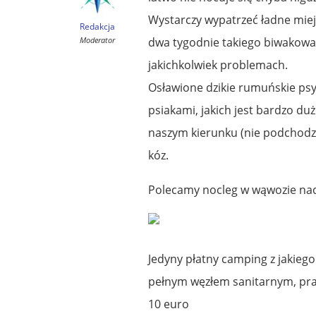
Wystarczy wypatrzeć ładne miej
Redakcja
Moderator
dwa tygodnie takiego biwakowan
jakichkolwiek problemach.
Osławione dzikie rumuńskie psy
psiakami, jakich jest bardzo duż
naszym kierunku (nie podchodząc
kóz.
Polecamy nocleg w wąwozie nad
Jedyny płatny camping z jakiego
pełnym węzłem sanitarnym, pral
10 euro