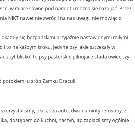
sce, w miarę równe pod namiot i można się rozbijać. Przez
ia NIKT nawet nie zwrócił na nas uwagi, nie mówiąc o
 okazały się bezpańskimi przyjaźnie nastawionymi miłymi
o i to na każdym kroku. Jedyne psy jakie szczekały w
 zbyt blisko) to psy pasterskie pilnujące stada owiec czy
 potokiem, u stóp Zamku Draculi.
 skorzystaliśmy, płacąc za auto, dwa namioty i 3 osoby, z
ką, dostępem do kuchni, naczyń, itp zapłaciliśmy ogólnie