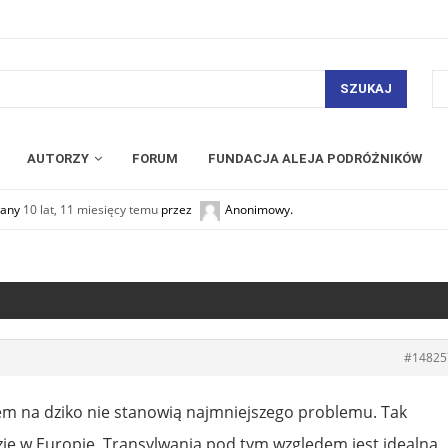
SZUKAJ
AUTORZY
FORUM
FUNDACJA ALEJA PODRÓŻNIKÓW
owany
10 lat, 11 miesięcy temu
przez
Anonimowy
.
#14825
m na dziko nie stanowią najmniejszego problemu. Tak
zie w Europie. Transylwania pod tym względem jest idealna.