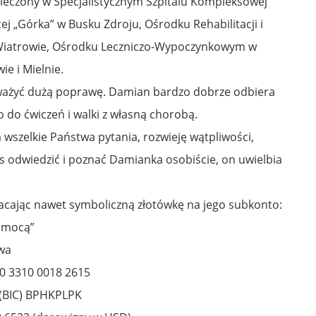
leczony w Specjalistycznym Szpitalu Kompleksowej
ęcej „Górka” w Busku Zdroju, Ośrodku Rehabilitacji i
iatrowie, Ośrodku Leczniczo-Wypoczynkowym w
e i Mielnie.
ażyć dużą poprawę. Damian bardzo dobrze odbiera
o do ćwiczeń i walki z własną chorobą.
szelkie Państwa pytania, rozwieję wątpliwości,
s odwiedzić i poznać Damianka osobiście, on uwielbia
ając nawet symboliczną złotówkę na jego subkonto:
Pomocą”
awa
00 3310 0018 2615
 (BIC) BPHKPLPK