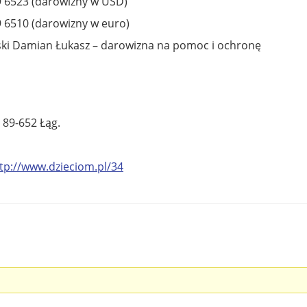
9 6523 (darowizny w USD)
 6510 (darowizny w euro)
ski Damian Łukasz – darowizna na pomoc i ochronę
 89-652 Łąg.
tp://www.dzieciom.pl/34