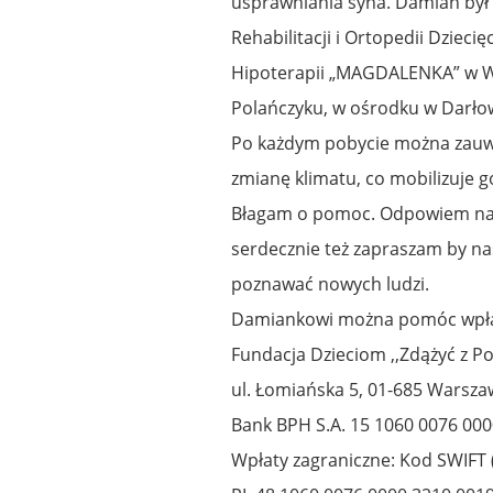
usprawniania syna. Damian był 
Rehabilitacji i Ortopedii Dzieci
Hipoterapii „MAGDALENKA” w W
Polańczyku, w ośrodku w Darłowi
Po każdym pobycie można zauw
zmianę klimatu, co mobilizuje g
Błagam o pomoc. Odpowiem na w
serdecznie też zapraszam by na
poznawać nowych ludzi.
Damiankowi można pomóc wpłac
Fundacja Dzieciom ,,Zdążyć z 
ul. Łomiańska 5, 01-685 Warsz
Bank BPH S.A. 15 1060 0076 00
Wpłaty zagraniczne: Kod SWIFT