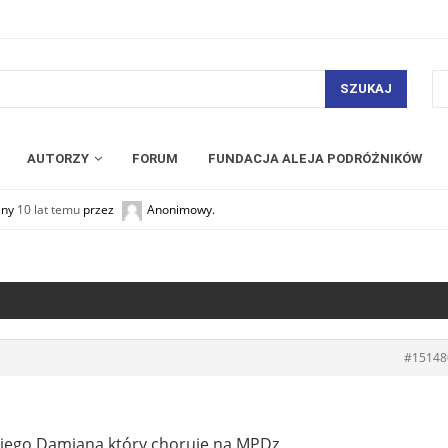
SZUKAJ
AUTORZY
FORUM
FUNDACJA ALEJA PODRÓŻNIKÓW
any
10 lat temu
przez
Anonimowy
.
#15148
niego Damiana który choruje na MPDz .