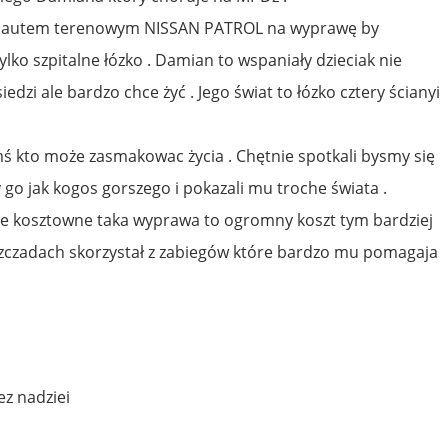
d autem terenowym NISSAN PATROL na wyprawę by
ylko szpitalne łózko . Damian to wspaniały dzieciak nie
edzi ale bardzo chce żyć . Jego świat to łózko cztery ścianyi
mś kto może zasmakowac życia . Chętnie spotkali bysmy się
y go jak kogos gorszego i pokazali mu troche świata .
nie kosztowne taka wyprawa to ogromny koszt tym bardziej
zczadach skorzystał z zabiegów które bardzo mu pomagaja
z nadziei