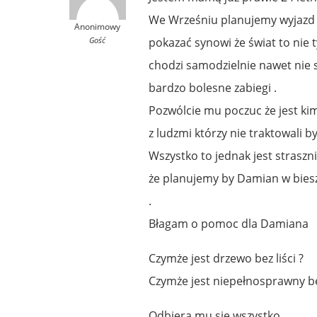
We Wrześniu planujemy wyjaz
Anonimowy
Gość
pokazać synowi że świat to nie t
chodzi samodzielnie nawet nie si
bardzo bolesne zabiegi .
Pozwólcie mu poczuc że jest ki
z ludzmi którzy nie traktowali b
Wszystko to jednak jest strasz
że planujemy by Damian w bies
.
Błagam o pomoc dla Damiana
Czymże jest drzewo bez liści ?
Czymże jest niepełnosprawny be
Odbiera mu się wszystko