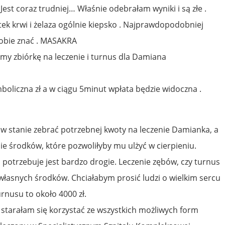
Jest coraz trudniej… Właśnie odebrałam wyniki i są złe .
tek krwi i żelaza ogólnie kiepsko . Najprawdopodobniej
sobie znać . MASAKRA
emy zbiórkę na leczenie i turnus dla Damiana
boliczna zł a w ciągu 5minut wpłata będzie widoczna .
w stanie zebrać potrzebnej kwoty na leczenie Damianka, a
e środków, które pozwoliłyby mu ulżyć w cierpieniu.
 potrzebuje jest bardzo drogie. Leczenie zębów, czy turnus
z własnych środków. Chciałabym prosić ludzi o wielkim sercu
rnusu to około 4000 zł.
starałam się korzystać ze wszystkich możliwych form