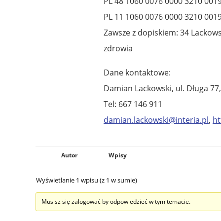
PL 48 1060 0076 0000 3210 001
PL 11 1060 0076 0000 3210 0019
Zawsze z dopiskiem: 34 Lackow
zdrowia
Dane kontaktowe:
Damian Lackowski, ul. Długa 77,
Tel: 667 146 911
damian.lackowski@interia.pl
,
ht
Autor
Wpisy
Wyświetlanie 1 wpisu (z 1 w sumie)
Musisz się zalogować by odpowiedzieć w tym temacie.