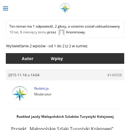
Ten temat ma 1 odpowiedź, 2 głosy, a ostatnio został zaktualizowany
10 lat, 8 miesięcy temu
przez
Anonimowy
.
Wyświetlanie 2 wpisów - od 1 do 2 (z 2 w sumie)
Autor
Wpisy
2015-11-16 o 14:04
#149358
Redakcja
Moderator
Rozkład jazdy Małopolskich Szlaków Turystyki Kolejowej
Projekt „Małopolskie Szlaki Turystyki Kolejowej”