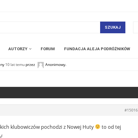
SZUKAJ
AUTORZY
FORUM
FUNDACJA ALEJA PODRÓŻNIKÓW
any
10 lat temu
przez
Anonimowy
.
#15016
wskich klubowiczów pochodzi z Nowej Huty
to od tej
ć.