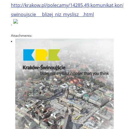
http://krakow.pl/polecamy/14285,49,komunikat,konku
swinoujscie___blizej_niz_myslisz__.html
.
Attachments: