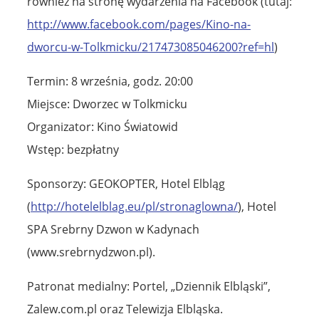
również na stronę wydarzenia na Facebook (tutaj:
http://www.facebook.com/pages/Kino-na-
dworcu-w-Tolkmicku/217473085046200?ref=hl
)
Termin: 8 września, godz. 20:00
Miejsce: Dworzec w Tolkmicku
Organizator: Kino Światowid
Wstęp: bezpłatny
Sponsorzy: GEOKOPTER, Hotel Elbląg
(
http://hotelelblag.eu/pl/stronaglowna/
), Hotel
SPA Srebrny Dzwon w Kadynach
(www.srebrnydzwon.pl).
Patronat medialny: Portel, „Dziennik Elbląski”,
Zalew.com.pl oraz Telewizja Elbląska.