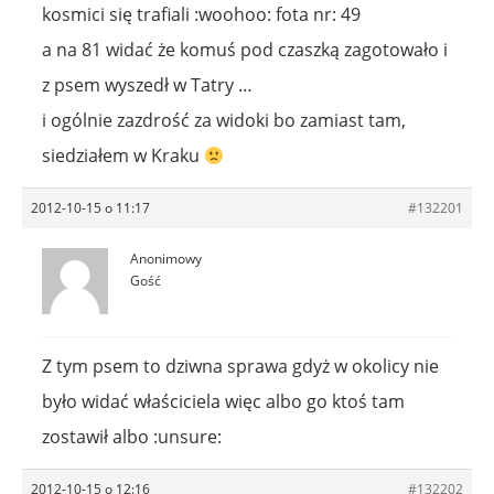
kosmici się trafiali :woohoo: fota nr: 49
a na 81 widać że komuś pod czaszką zagotowało i
z psem wyszedł w Tatry …
i ogólnie zazdrość za widoki bo zamiast tam,
siedziałem w Kraku
2012-10-15 o 11:17
#132201
Anonimowy
Gość
Z tym psem to dziwna sprawa gdyż w okolicy nie
było widać właściciela więc albo go ktoś tam
zostawił albo :unsure:
2012-10-15 o 12:16
#132202