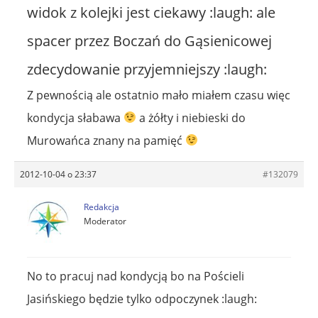
widok z kolejki jest ciekawy :laugh: ale
spacer przez Boczań do Gąsienicowej
zdecydowanie przyjemniejszy :laugh:
Z pewnością ale ostatnio mało miałem czasu więc
kondycja słabawa
a żółty i niebieski do
Murowańca znany na pamięć
2012-10-04 o 23:37
#132079
Redakcja
Moderator
No to pracuj nad kondycją bo na Pościeli
Jasińskiego będzie tylko odpoczynek :laugh: