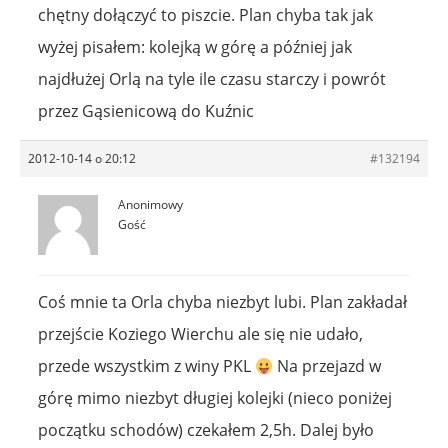
chętny dołączyć to piszcie. Plan chyba tak jak
wyżej pisałem: kolejką w górę a później jak
najdłużej Orlą na tyle ile czasu starczy i powrót
przez Gąsienicową do Kuźnic
2012-10-14 o 20:12
#132194
Anonimowy
Gość
Coś mnie ta Orla chyba niezbyt lubi. Plan zakładał
przejście Koziego Wierchu ale się nie udało,
przede wszystkim z winy PKL
Na przejazd w
górę mimo niezbyt długiej kolejki (nieco poniżej
początku schodów) czekałem 2,5h. Dalej było