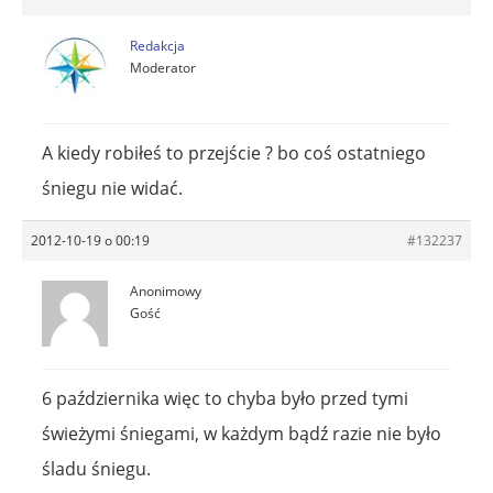
Redakcja
Moderator
A kiedy robiłeś to przejście ? bo coś ostatniego
śniegu nie widać.
2012-10-19 o 00:19
#132237
Anonimowy
Gość
6 października więc to chyba było przed tymi
świeżymi śniegami, w każdym bądź razie nie było
śladu śniegu.