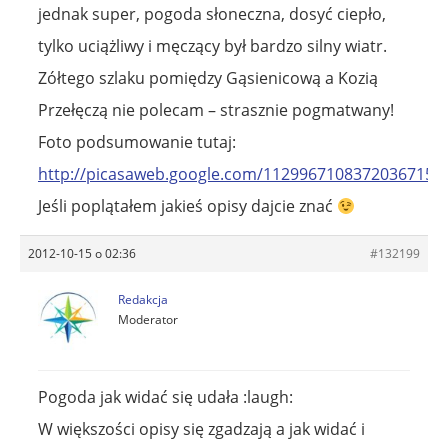
jednak super, pogoda słoneczna, dosyć ciepło,
tylko uciążliwy i męczący był bardzo silny wiatr.
Zółtego szlaku pomiędzy Gąsienicową a Kozią
Przełęczą nie polecam – strasznie pogmatwany!
Foto podsumowanie tutaj:
http://picasaweb.google.com/1129967108372036715
Jeśli poplątałem jakieś opisy dajcie znać
2012-10-15 o 02:36
#132199
Redakcja
Moderator
Pogoda jak widać się udała :laugh:
W większości opisy się zgadzają a jak widać i