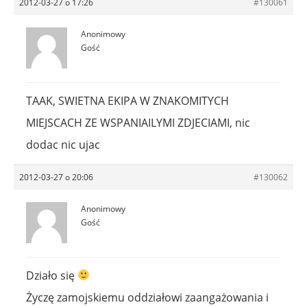
2012-03-27 o 17:26
#130061
Anonimowy
Gość
TAAK, SWIETNA EKIPA W ZNAKOMITYCH
MIEJSCACH ZE WSPANIAILYMI ZDJECIAMI, nic
dodac nic ujac
2012-03-27 o 20:06
#130062
Anonimowy
Gość
Działo się
Życzę zamojskiemu oddziałowi zaangażowania i