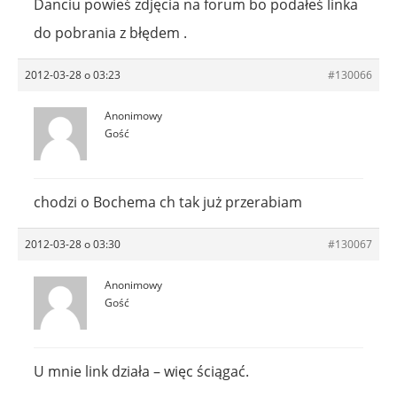
Danciu powieś zdjęcia na forum bo podałeś linka
do pobrania z błędem .
2012-03-28 o 03:23
#130066
Anonimowy
Gość
chodzi o Bochema ch tak już przerabiam
2012-03-28 o 03:30
#130067
Anonimowy
Gość
U mnie link działa – więc ściągać.