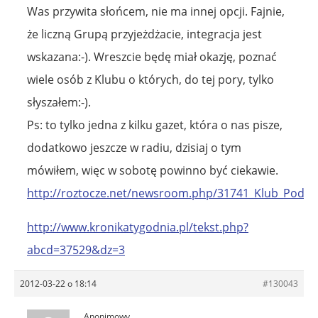
Was przywita słońcem, nie ma innej opcji. Fajnie,
że liczną Grupą przyjeżdżacie, integracja jest
wskazana:-). Wreszcie będę miał okazję, poznać
wiele osób z Klubu o których, do tej pory, tylko
słyszałem:-).
Ps: to tylko jedna z kilku gazet, która o nas pisze,
dodatkowo jeszcze w radiu, dzisiaj o tym
mówiłem, więc w sobotę powinno być ciekawie.
http://roztocze.net/newsroom.php/31741_Klub_P
http://www.kronikatygodnia.pl/tekst.php?
abcd=37529&dz=3
2012-03-22 o 18:14
#130043
Anonimowy