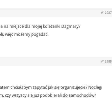
#12987
sa na miejsce dla mojej koleżanki Dagmary?
oli, więc możemy pogadać.
#12988
atem chciałabym zapytać jak się organizujecie? Noclegi
czym, czy wszyscy się już podobierali do samochodów?