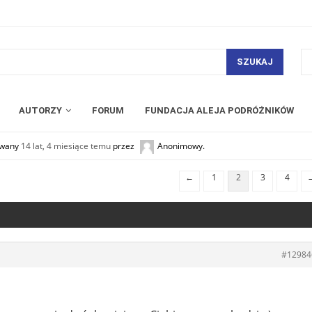
SZUKAJ
AUTORZY
FORUM
FUNDACJA ALEJA PODRÓŻNIKÓW
zowany
14 lat, 4 miesiące temu
przez
Anonimowy
.
←
1
2
3
4
#12984