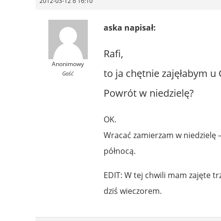
2012-03-12 o 16:10
aska napisał:
Rafi,
Anonimowy
to ja chętnie zajęłabym u
Gość
Powrót w niedzielę?
OK.
Wracać zamierzam w niedzielę – 
północą.
EDIT: W tej chwili mam zajęte t
dziś wieczorem.