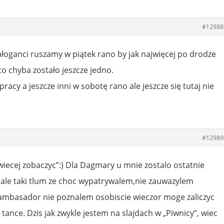
#12988
 załoganci ruszamy w piątek rano by jak najwięcej po drodze
to chyba zostało jeszcze jedno.
racy a jeszcze inni w sobotę rano ale jeszcze się tutaj nie
#12989
ajwiecej zobaczyc”:) Dla Dagmary u mnie zostalo ostatnie
m ale taki tlum ze choc wypatrywalem,nie zauwazylem
 ambasador nie poznalem osobiscie wieczor moge zaliczyc
tance. Dzis jak zwykle jestem na slajdach w „Piwnicy”, wiec