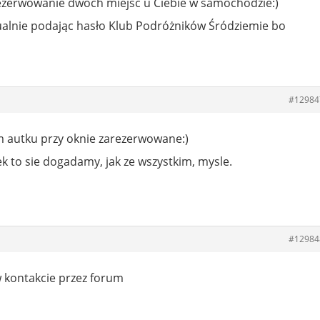
rezerwowanie dwóch miejsc u Ciebie w samochodzie:)
ualnie podając hasło Klub Podróżników Śródziemie bo
#12984
 autku przy oknie zarezerwowane:)
k to sie dogadamy, jak ze wszystkim, mysle.
a
#12984
 w kontakcie przez forum