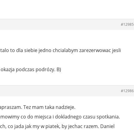
#12985
zostalo to dla siebie jedno chcialabym zarezerwowac jesli
e okazja podczas podrózy. B)
#12986
 zapraszam. Tez mam taka nadzieje.
e umowimy co do miejsca i dokladnego czasu spotkania.
ch, co jada jak my w piatek, by jechac razem. Daniel