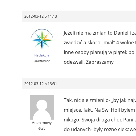
2012-03-12 o 11:13
Jeżeli nie ma zmian to Daniel i
zwiedzić a skoro „miał” 4 wolne 
Inne osoby planują w piątek po p
Redakcja
Moderator
odezwali. Zapraszamy
2012-03-12 o 13:51
Tak, nic sie zmienilo- „by jak n
miejsce, fakt. Na Sw. Holi byle
nikogo. Swoja droga choc Pani
Anonimowy
Gość
do udanych- byly rozne ciekawe 