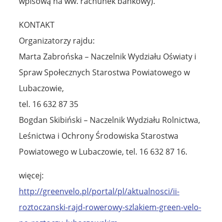
wpisową na ww. rachunek bankowy).
KONTAKT
Organizatorzy rajdu:
Marta Zabrońska – Naczelnik Wydziału Oświaty i
Spraw Społecznych Starostwa Powiatowego w
Lubaczowie,
tel. 16 632 87 35
Bogdan Skibiński – Naczelnik Wydziału Rolnictwa,
Leśnictwa i Ochrony Środowiska Starostwa
Powiatowego w Lubaczowie, tel. 16 632 87 16.
więcej:
http://greenvelo.pl/portal/pl/aktualnosci/ii-
roztoczanski-rajd-rowerowy-szlakiem-green-velo-