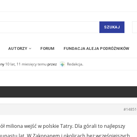
SZUKAJ
AUTORZY
FORUM
FUNDACJA ALEJA PODRÓŻNIKÓW
any
10 lat, 11 miesięcy temu
przez
Redakcja
.
#14851
 miliona wejść w polskie Tatry. Dla górali to najlepszy
kunastu lat. W Zakopanem i okolicach bez wcześniejszych