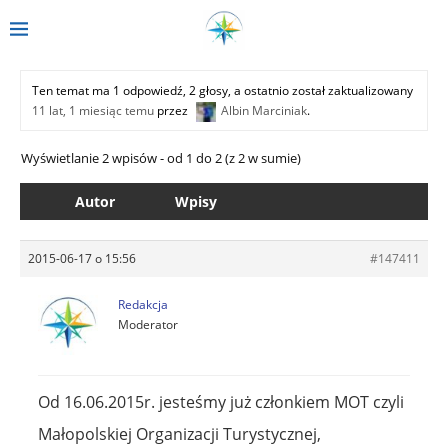
Ten temat ma 1 odpowiedź, 2 głosy, a ostatnio został zaktualizowany
11 lat, 1 miesiąc temu
przez
Albin Marciniak
.
Wyświetlanie 2 wpisów - od 1 do 2 (z 2 w sumie)
Autor
Wpisy
2015-06-17 o 15:56
#147411
Redakcja
Moderator
Od 16.06.2015r. jesteśmy już członkiem MOT czyli
Małopolskiej Organizacji Turystycznej,