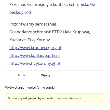
Przechadzce prosimy o kontakt:
schronisko@e-
beskidy.com
Pozdrawiamy serdecznie!
Gospodarze schronisk PTTK: Hala Krupowa,
Kudlacze, Trzy Korony
http://www.krupowa.gory.pl
http://www.kudlacze.pttk.pl
http://www.trzykorony.gt.pl
Autor
Wpisy
Wyświetlanie 1 wpisu (z 1 w sumie)
Musisz się zalogować by odpowiedzieć w tym temacie.