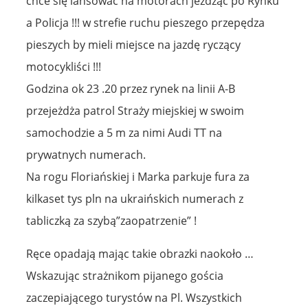
chce się lansować na motorach jeżdżąc po Rynku
a Policja !!! w strefie ruchu pieszego przepędza
pieszych by mieli miejsce na jazdę ryczący
motocykliści !!!
Godzina ok 23 .20 przez rynek na linii A-B
przejeżdża patrol Straży miejskiej w swoim
samochodzie a 5 m za nimi Audi TT na
prywatnych numerach.
Na rogu Floriańskiej i Marka parkuje fura za
kilkaset tys pln na ukraińskich numerach z
tabliczką za szybą”zaopatrzenie” !
Ręce opadają mając takie obrazki naokoło …
Wskazując strażnikom pijanego gościa
zaczepiającego turystów na Pl. Wszystkich