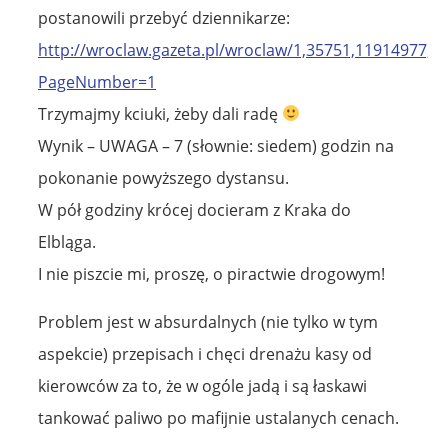
postanowili przebyć dziennikarze:
http://wroclaw.gazeta.pl/wroclaw/1,35751,11914977,
PageNumber=1
Trzymajmy kciuki, żeby dali radę
Wynik – UWAGA – 7 (słownie: siedem) godzin na
pokonanie powyższego dystansu.
W pół godziny krócej docieram z Kraka do
Elbląga.
I nie piszcie mi, proszę, o piractwie drogowym!
Problem jest w absurdalnych (nie tylko w tym
aspekcie) przepisach i chęci drenażu kasy od
kierowców za to, że w ogóle jadą i są łaskawi
tankować paliwo po mafijnie ustalanych cenach.