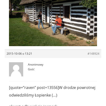
2015-10-06 o 13:21
#148924
Anonimowy
Gość
[quote=”raven” post=13556]W drodze powrotnej
odwiedziliśmy Łopienke (…)