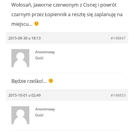
Wołosań, Jaworne czerwonym z Cisnej i powrót
czarnym przez Łopiennik a resztę się zaplanuję na
miejscu…
2015-09-30 o 18:13
#148847
Anonimowy
Gość
Będzie rześko!…
2015-10-01 o 02:49
#148853
Anonimowy
Gość