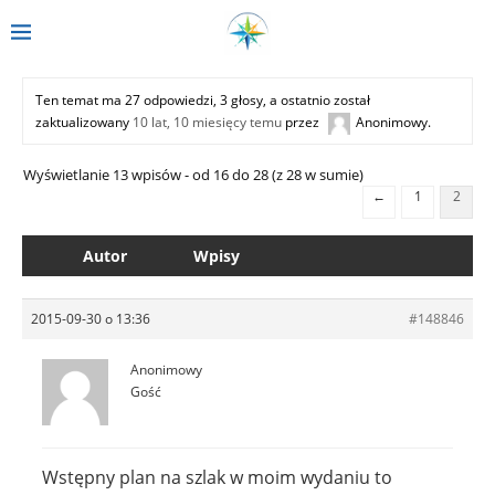
Ten temat ma 27 odpowiedzi, 3 głosy, a ostatnio został
zaktualizowany
10 lat, 10 miesięcy temu
przez
Anonimowy
.
Wyświetlanie 13 wpisów - od 16 do 28 (z 28 w sumie)
←
1
2
Autor
Wpisy
2015-09-30 o 13:36
#148846
Anonimowy
Gość
Wstępny plan na szlak w moim wydaniu to