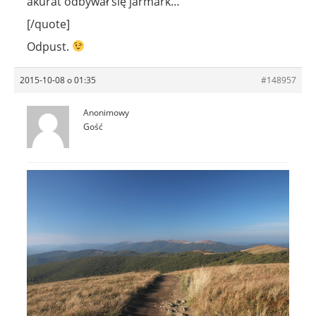
akurat odbywał się jarmark…
[/quote]
Odpust.
2015-10-08 o 01:35
#148957
Anonimowy
Gość