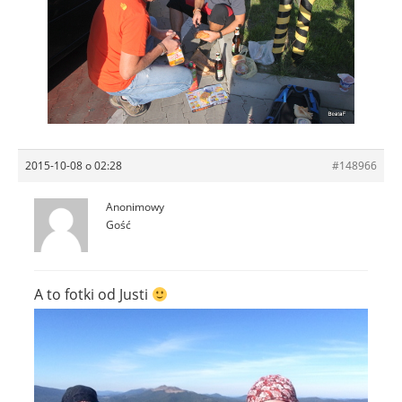
2015-10-08 o 02:28
#148966
Anonimowy
Gość
A to fotki od Justi