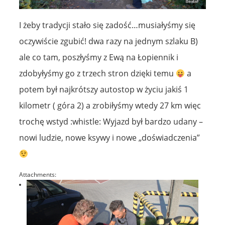
I żeby tradycji stało się zadość…musiałyśmy się
oczywiście zgubić! dwa razy na jednym szlaku B)
ale co tam, poszłyśmy z Ewą na Łopiennik i
zdobyłyśmy go z trzech stron dzięki temu
a
potem był najkrótszy autostop w życiu jakiś 1
kilometr ( góra 2) a zrobiłyśmy wtedy 27 km więc
trochę wstyd :whistle: Wyjazd był bardzo udany –
nowi ludzie, nowe ksywy i nowe „doświadczenia”
Attachments: