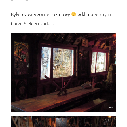
Były też wieczorne rozmowy
w klimatycznym
barze Siekierezada…