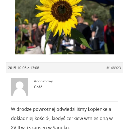
2015-10-06 o 13:08
#148923
Anonimowy
Gość
W drodze powrotnej odwiedziliśmy Łopienke a
dokładniej kościół, kiedyś cerkiew wzniesioną w
XVIII w. i skansen w Sanoku.