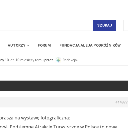
SZUKAJ
AUTORZY
FORUM
FUNDACJA ALEJA PODRÓŻNIKÓW
any
10 lat, 10 miesięcy temu
przez
Redakcja
.
#14877
rasza na wystawę fotograficzną:
, czyli Podziemne Atrakcje Turystyczne w Polsce to nowa