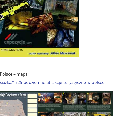
Polsce – mapa:
siazka/1725-podziemne-atrakcje-turystyczne-w-polsce