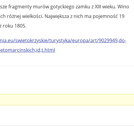
rsze fragmenty murów gotyckiego zamku z XIII wieku. Wino
h różnej wielkości. Największa z nich ma pojemność 19
z roku 1805.
ia.eu/swietokrzyskie/turystyka/europa/art/9029949,do-
etomarcinskich,id,t.html