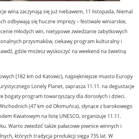
je wina zaczynają się już niebawem, 11 listopada. Niemal
ch odbywają się huczne imprezy – festiwale winiarskie,
ęcenie młodych win, nietypowe zwiedzanie zabytkowych
gionalnych przysmaków, ciekawy program kulturalny i
rawdź, gdzie możesz wyskoczyć na weekend na świetną
ych (182 km od Katowic), najpiękniejsze miasto Europy
rystycznego Lonely Planet, zaprasza 11.11. na degustacje
e bogaty program towarzyszący dla dorosłych i dzieci.
Wschodnich (47 km od Ołomuńca), słynące z barokowego
odem Kwiatowym na listę UNESCO, organizuje 11.11.
nku. Warto zwiedzić także pałacowe piwnice winnych i
ych, których tradycja produkcji sięga 735 lat. W