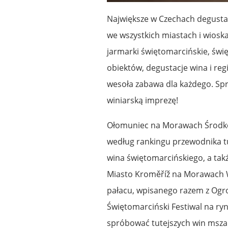
Największe w Czechach degustac
we wszystkich miastach i wioska
jarmarki świętomarcińskie, świ
obiektów, degustacje wina i re
wesoła zabawa dla każdego. Sp
winiarską imprezę!
Ołomuniec na Morawach Środkow
według rankingu przewodnika tu
wina świętomarcińskiego, a takż
Miasto Kroměříž na Morawach 
pałacu, wpisanego razem z Ogr
Świętomarciński Festiwal na ry
spróbować tutejszych win mszaln