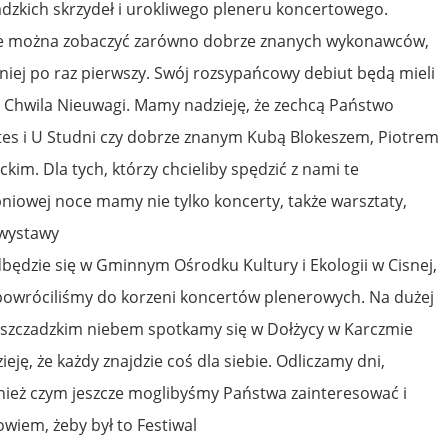
dzkich skrzydeł i urokliwego pleneru koncertowego.
ie można zobaczyć zarówno dobrze znanych wykonawców,
a niej po raz pierwszy. Swój rozsypańcowy debiut będą mieli
 Chwila Nieuwagi. Mamy nadzieję, że zechcą Państwo
tes i U Studni czy dobrze znanym Kubą Blokeszem, Piotrem
m. Dla tych, którzy chcieliby spędzić z nami te
pniowej noce mamy nie tylko koncerty, także warsztaty,
 wystawy
dbędzie się w Gminnym Ośrodku Kultury i Ekologii w Cisnej,
powróciliśmy do korzeni koncertów plenerowych. Na dużej
szczadzkim niebem spotkamy się w Dołżycy w Karczmie
ę, że każdy znajdzie coś dla siebie. Odliczamy dni,
nież czym jeszcze moglibyśmy Państwa zainteresować i
owiem, żeby był to Festiwal