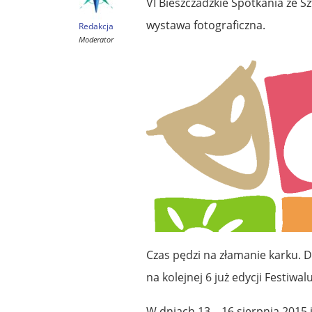
VI Bieszczadzkie Spotkania ze S
wystawa fotograficzna.
Redakcja
Moderator
Czas pędzi na złamanie karku. D
na kolejnej 6 już edycji Festiwal
W dniach 13 – 16 sierpnia 2015 