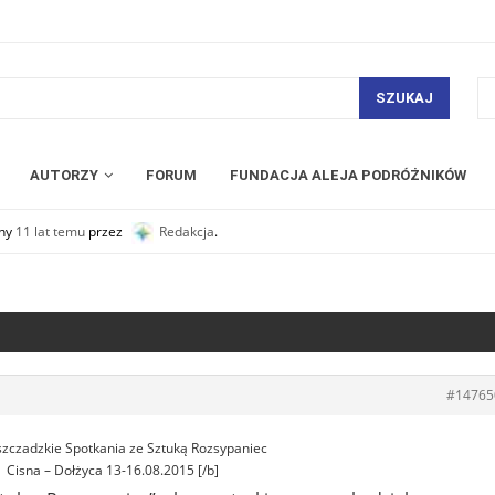
SZUKAJ
AUTORZY
FORUM
FUNDACJA ALEJA PODRÓŻNIKÓW
any
11 lat temu
przez
Redakcja
.
#14765
szczadzkie Spotkania ze Sztuką Rozsypaniec
Cisna – Dołżyca 13-16.08.2015 [/b]