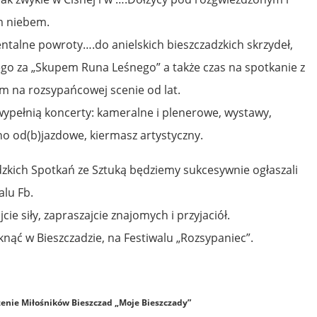
m niebem.
ntalne powroty….do anielskich bieszczadzkich skrzydeł,
go za „Skupem Runa Leśnego” a także czas na spotkanie z
am na rozsypańcowej scenie od lat.
 wypełnią koncerty: kameralne i plenerowe, wystawy,
no od(b)jazdowe, kiermasz artystyczny.
zkich Spotkań ze Sztuką będziemy sukcesywnie ogłaszali
alu Fb.
jcie siły, zapraszajcie znajomych i przyjaciół.
nąć w Bieszczadzie, na Festiwalu „Rozsypaniec”.
enie Miłośników Bieszczad „Moje Bieszczady”