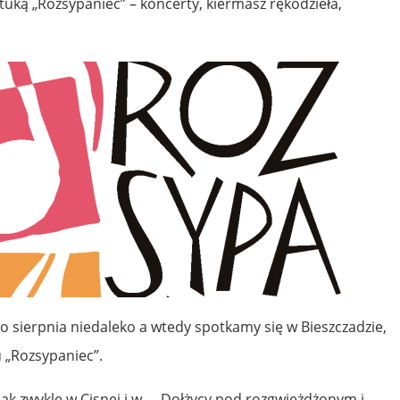
ztuką „Rozsypaniec” – koncerty, kiermasz rękodzieła,
o sierpnia niedaleko a wtedy spotkamy się w Bieszczadzie,
u „Rozsypaniec”.
jak zwykle w Cisnej i w ….Dołżycy pod rozgwieżdżonym i