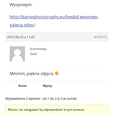
Wyspowym.
http://baronphotography.eu/beskid-wyspowy-
galeria-zdjec/
2015-06-23 o 11:43
#147515
Anonimowy
Gość
Mmmm, piękne zdjęcia
Autor
Wpisy
Wyświetlanie 2 wpisów - od 1 do 2 (z 2 w sumie)
Musisz się zalogować by odpowiedzieć w tym temacie.