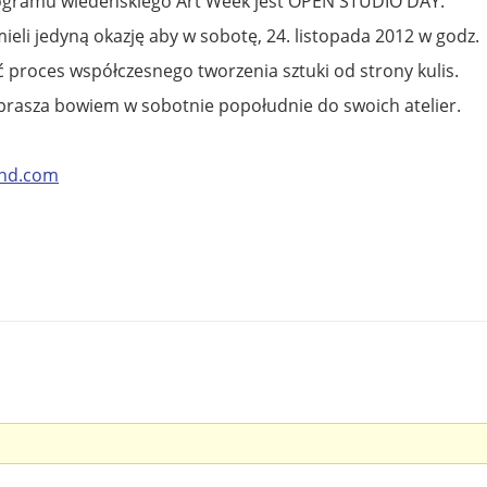
gramu wiedeńskiego Art Week jest OPEN STUDIO DAY.
ieli jedyną okazję aby w sobotę, 24. listopada 2012 w godz.
ać proces współczesnego tworzenia sztuki od strony kulis.
zaprasza bowiem w sobotnie popołudnie do swoich atelier.
end.com