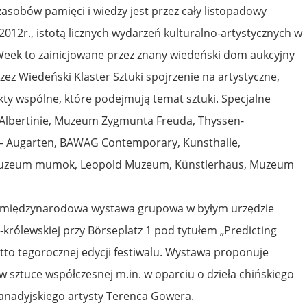
zasobów pamięci i wiedzy jest przez cały listopadowy
 2012r., istotą licznych wydarzeń kulturalno-artystycznych w
t Week to zainicjowane przez znany wiedeński dom aukcyjny
z Wiedeński Klaster Sztuki spojrzenie na artystyczne,
kty wspólne, które podejmują temat sztuki. Specjalne
Albertinie, Muzeum Zygmunta Freuda, Thyssen-
– Augarten, BAWAG Contemporary, Kunsthalle,
zeum mumok, Leopold Muzeum, Künstlerhaus, Muzeum
e międzynarodowa wystawa grupowa w byłym urzędzie
rólewskiej przy Börseplatz 1 pod tytułem „Predicting
to tegorocznej edycji festiwalu. Wystawa proponuje
 sztuce współczesnej m.in. w oparciu o dzieła chińskiego
i kanadyjskiego artysty Terenca Gowera.