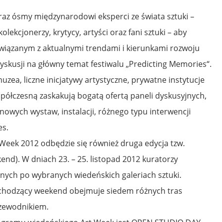
 raz ósmy międzynarodowi eksperci ze świata sztuki –
lekcjonerzy, krytycy, artyści oraz fani sztuki – aby
wiązanym z aktualnymi trendami i kierunkami rozwoju
dyskusji na główny temat festiwalu „Predicting Memories“.
uzea, liczne inicjatywy artystyczne, prywatne instytucje
półczesną zaskakują bogatą ofertą paneli dyskusyjnych,
nowych wystaw, instalacji, różnego typu interwencji
es.
Week 2012 odbędzie się również druga edycja tzw.
nd). W dniach 23. – 25. listopad 2012 kuratorzy
ych po wybranych wiedeńskich galeriach sztuki.
hodzący weekend obejmuje siedem różnych tras
rzewodnikiem.