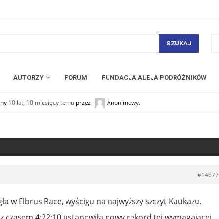
SZUKAJ
AUTORZY
FORUM
FUNDACJA ALEJA PODRÓŻNIKÓW
any
10 lat, 10 miesięcy temu
przez
Anonimowy
.
#14877
ła w Elbrus Race, wyścigu na najwyższy szczyt Kaukazu.
i z czasem 4:22:10 ustanowiła nowy rekord tej wymagającej