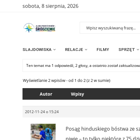
sobota, 8 sierpnia, 2026
SLAJDOWISKA
RELACJE
FILMY
SPRZĘT
Ten temat ma 1 odpowiedź, 2 głosy, a ostatnio został zaktualizo
Wyświetlanie 2 wpisów - od 1 do 2 (z 2 w sumie)
Autor
Wpisy
2012-11-24 o 15:24
Posąg hinduskiego bóstwa ze s
piwie – to tylko niektóre z 75 d