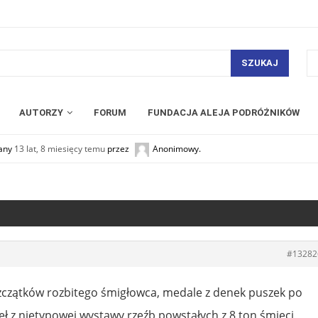
SZUKAJ
AUTORZY
FORUM
FUNDACJA ALEJA PODRÓŻNIKÓW
wany
13 lat, 8 miesięcy temu
przez
Anonimowy
.
#13282
zczątków rozbitego śmigłowca, medale z denek puszek po
zieł z nietypowej wystawy rzeźb powstałych z 8 ton śmieci