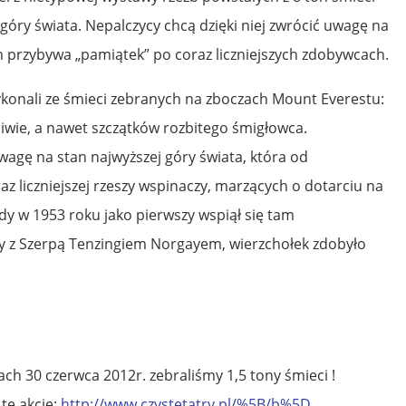
góry świata. Nepalczycy chcą dzięki niej zwrócić uwagę na
 przybywa „pamiątek” po coraz liczniejszych zdobywcach.
wykonali ze śmieci zebranych na zboczach Mount Everestu:
 piwie, a nawet szczątków rozbitego śmigłowca.
agę na stan najwyższej góry świata, która od
oraz liczniejszej rzeszy wspinaczy, marzących o dotarciu na
dy w 1953 roku jako pierwszy wspiął się tam
 z Szerpą Tenzingiem Norgayem, wierzchołek zdobyło
ch 30 czerwca 2012r. zebraliśmy 1,5 tony śmieci !
tę akcję:
http://www.czystetatry.pl/%5B/b%5D