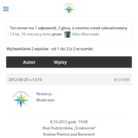
Ten temat ma 1 odpowiedź, 2 głosy, a ostatnio został zaktualizowany
13 lat, 10 miesięcy temu
przez
Albin Marciniak
.
Wyświetlanie 2 wpisów - od 1 do 2 (z 2 w sumie)
Autor
Wpisy
2012-09-25 o 13:10
#131969
Redakcja
Moderator
8.10.2012 godz. 19:00
Klub Podróżników „Śródziemie”
Kraków Piwnica pod Baranami