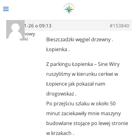
2021-11-26 o 09:13
#153840
Anonimowy
Bieszczadzki węgiel drzewny .
Gość
Łopienka .
Z parkingu Łopienka – Sine Wiry
ruszyliśmy w kierunku cerkwi w
Łopience jak pokazał nam
drogowskaz .
Po przejściu szlaku w około 50
minut zaciekawiły mnie maszyny
budowlane stojące po lewej stronie
w krzakach .