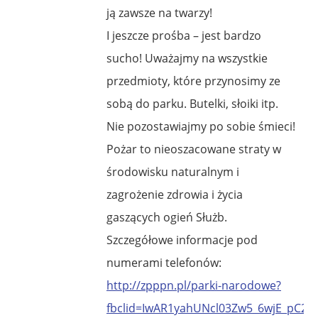
ją zawsze na twarzy!
I jeszcze prośba – jest bardzo
sucho! Uważajmy na wszystkie
przedmioty, które przynosimy ze
sobą do parku. Butelki, słoiki itp.
Nie pozostawiajmy po sobie śmieci!
Pożar to nieoszacowane straty w
środowisku naturalnym i
zagrożenie zdrowia i życia
gaszących ogień Służb.
Szczegółowe informacje pod
numerami telefonów:
http://zpppn.pl/parki-narodowe?
fbclid=IwAR1yahUNcl03Zw5_6wjE_pC2