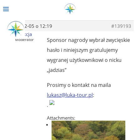
2014-02-05 o 12:19
#139193
Redakcja
Sponsor nagrody wybrał zwycięskie
Moderator
hasło i niniejszym gratulujemy
wygranej użytkownikowi o nicku
„jadzias”
Prosimy o kontakt na maila
lukasz@luka-tour.pl
:
.
Attachments: