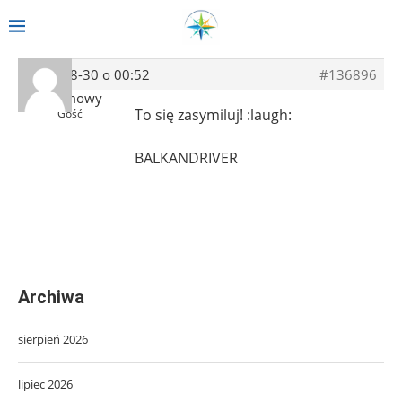
2013-08-30 o 00:52
#136896
Anonimowy
To się zasymiluj! :laugh:
Gość
BALKANDRIVER
Archiwa
sierpień 2026
lipiec 2026