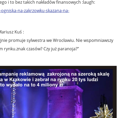
go i to bez takich nakładów finansowych :laugh:
a-ogniska-na-zakrzowku-skazana-na-
ariusz Kuś :
jnie promuje sylwestra we Wrocławiu. Nie wspomniawszy
 rynku.znak czasów? Czy już paranoja?”