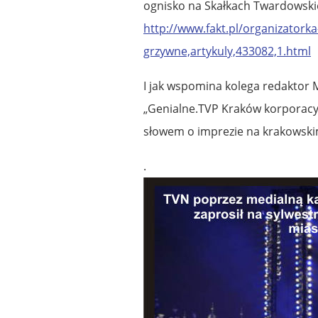
ognisko na Skałkach Twardowskie
http://www.fakt.pl/organizatork
grzywne,artykuly,433082,1.html
I jak wspomina kolega redaktor M
„Genialne.TVP Kraków korporacy
słowem o imprezie na krakowskim
.