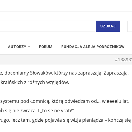
SZUKAJ
AUTORZY
FORUM
FUNDACJA ALEJA PODRÓŻNIKÓW
#13893
e, doceniamy Słowaków, którzy nas zapraszają. Zapraszają,
kraińskich z różnych względów.
kosystemu pod Łomnicą, którą odwiedzam od… wieeeelu lat.
się nie zwraca, I „to se ne vrati!”
ługo, lecz tam, gdzie pojawia się wizja pieniądza – kończą się