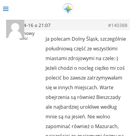
2014-04-16 o 21:07
#140388
Anonimowy
Ja polecam Dolny Śląsk, szczególnie
Gość
południową część ze wszystkimi
miastami zdrojowymi na czele:-)
Jeżeli chodzi o nocleg ciężko mi coś
polecić bo zawsze zatrzymywałam
się w innych miejscach. Warte
obejrzenia są również Bieszczady
ale najbardziej urokliwe według
mnie są na jesień. Nie wolno
zapominać również o Mazurach,
najczęściej ze znajomymi śpimy na