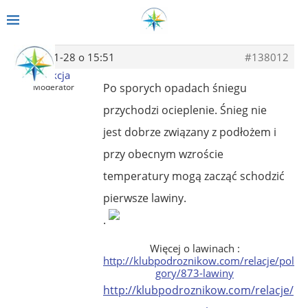
2013-11-28 o 15:51
#138012
Redakcja
Po sporych opadach śniegu
Moderator
przychodzi ocieplenie. Śnieg nie
jest dobrze związany z podłożem i
przy obecnym wzroście
temperatury mogą zacząć schodzić
pierwsze lawiny.
.
Więcej o lawinach :
http://klubpodroznikow.com/relacje/polsk
gory/873-lawiny
http://klubpodroznikow.com/relacje/po