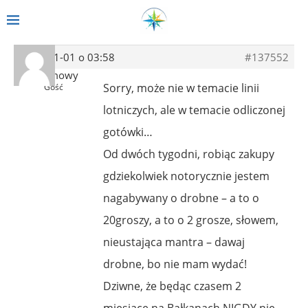
2013-11-01 o 03:58
#137552
Anonimowy
Sorry, może nie w temacie linii
Gość
lotniczych, ale w temacie odliczonej
gotówki…
Od dwóch tygodni, robiąc zakupy
gdziekolwiek notorycznie jestem
nagabywany o drobne – a to o
20groszy, a to o 2 grosze, słowem,
nieustająca mantra – dawaj
drobne, bo nie mam wydać!
Dziwne, że będąc czasem 2
miesiące na Bałkanach NIGDY nie