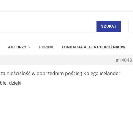
SZUKAJ
AUTORZY
FORUM
FUNDACJA ALEJA PODRÓŻNIKÓW
#14048
a nieścisłość w poprzednim poście;) Kolega icelander
ie, dzięki