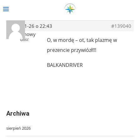
2014-01-26 o 22:43
#139040
Anonimowy
O, w mordę – ot, tak plazmę w
Gość
prezencie przywiózł!!!
BALKANDRIVER
Archiwa
sierpień 2026