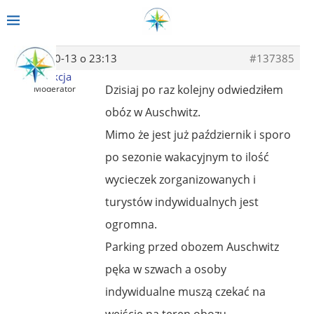
2013-10-13 o 23:13
#137385
Redakcja
Dzisiaj po raz kolejny odwiedziłem
Moderator
obóz w Auschwitz.
Mimo że jest już październik i sporo
po sezonie wakacyjnym to ilość
wycieczek zorganizowanych i
turystów indywidualnych jest
ogromna.
Parking przed obozem Auschwitz
pęka w szwach a osoby
indywidualne muszą czekać na
wejście na teren obozu.