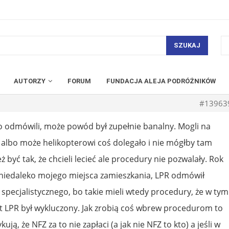
SZUKAJ
AUTORZY
FORUM
FUNDACJA ALEJA PODRÓŻNIKÓW
#13963
 odmówili, może powód był zupełnie banalny. Mogli na
albo może helikopterowi coś dolegało i nie mógłby tam
 być tak, że chcieli lecieć ale procedury nie pozwalały. Rok
 niedaleko mojego miejsca zamieszkania, LPR odmówił
 specjalistycznego, bo takie mieli wtedy procedury, że w tym
 LPR był wykluczony. Jak zrobią coś wbrew procedurom to
kują, że NFZ za to nie zapłaci (a jak nie NFZ to kto) a jeśli w