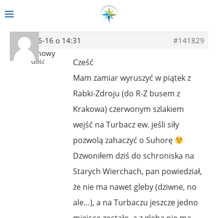
2014-06-16 o 14:31
#141829
Anonimowy
Cześć
Gość
Mam zamiar wyruszyć w piątek z
Rabki-Zdroju (do R-Z busem z
Krakowa) czerwonym szlakiem
wejść na Turbacz ew. jeśli siły
pozwolą zahaczyć o Suhorę
Dzwoniłem dziś do schroniska na
Starych Wierchach, pan powiedział,
że nie ma nawet gleby (dziwne, no
ale…), a na Turbaczu jeszcze jedno
miejsce zostało, a z glebą nie ma