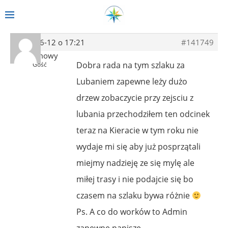
2014-06-12 o 17:21
#141749
Anonimowy
Dobra rada na tym szlaku za
Gość
Lubaniem zapewne leży dużo
drzew zobaczycie przy zejsciu z
lubania przechodziłem ten odcinek
teraz na Kieracie w tym roku nie
wydaje mi się aby już posprzątali
miejmy nadzieję ze się mylę ale
miłej trasy i nie podajcie się bo
czasem na szlaku bywa różnie
Ps. A co do worków to Admin
zapewne napiszę