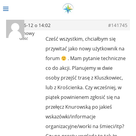
2014-06-12 o 14:02
#141745
Anonimowy
Cześć wszystkim, chciałbym się
Gość
przywitać jako nowy użytkownik na
forum
. Mam pytanie techniczne
co do akcji. Planujemy w dwie
osoby przejść trasę z Kluszkowiec,
lub z Krościenka. Czy wcześniej, w
piątek powinienem zgłosić się na
przełęcz Knurowską po jakieś
wskazówki/informacje
organizacyjne/worki na śmieci/itp?
Czy po prostu wygląda to tak że