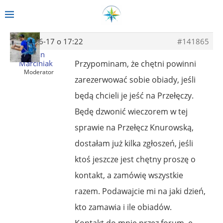
2014-06-17 o 17:22
#141865
Albin
Marciniak
Przypominam, że chętni powinni
Moderator
zarezerwować sobie obiady, jeśli
będą chcieli je jeść na Przełęczy.
Będę dzwonić wieczorem w tej
sprawie na Przełęcz Knurowską,
dostałam już kilka zgłoszeń, jeśli
ktoś jeszcze jest chętny proszę o
kontakt, a zamówię wszystkie
razem. Podawajcie mi na jaki dzień,
kto zamawia i ile obiadów.
Kontakt do mnie przez forum, e-