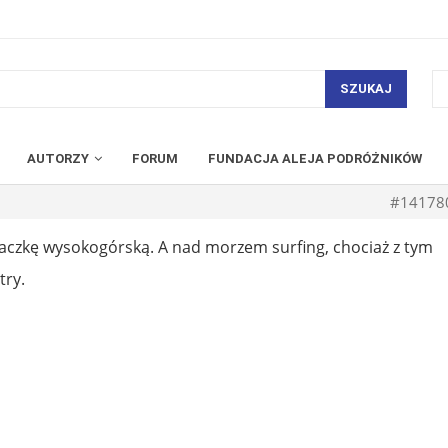
SZUKAJ
AUTORZY
FORUM
FUNDACJA ALEJA PODRÓŻNIKÓW
#14178
naczkę wysokogórską. A nad morzem surfing, chociaż z tym
try.