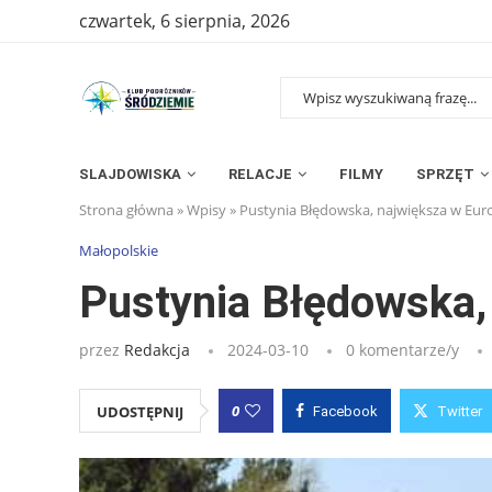
czwartek, 6 sierpnia, 2026
SLAJDOWISKA
RELACJE
FILMY
SPRZĘT
Strona główna
»
Wpisy
»
Pustynia Błędowska, największa w Eur
Małopolskie
Pustynia Błędowska,
przez
Redakcja
2024-03-10
0 komentarze/y
0
UDOSTĘPNIJ
Facebook
Twitter