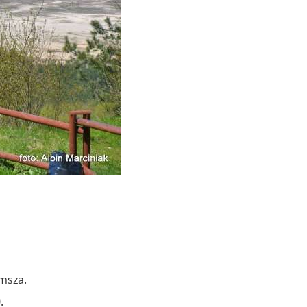
msza.
.