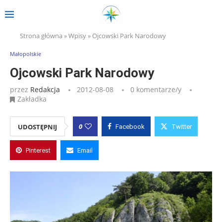
Strona główna
»
Wpisy
»
Ojcowski Park Narodowy
Małopolskie
Ojcowski Park Narodowy
przez
Redakcja
2012-08-08
0 komentarze/y
Zakładka
0
UDOSTĘPNIJ
Facebook
Twitter
Pinterest
Email