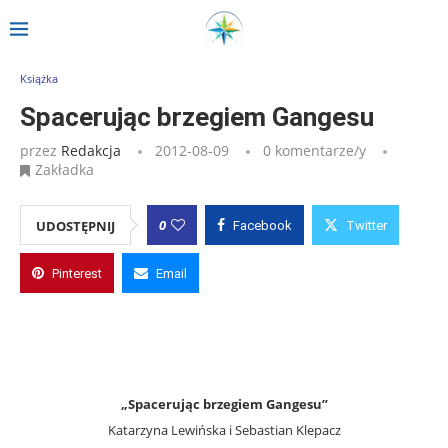
Strona główna
»
Wpisy
»
Spacerując brzegiem Gangesu
Książka
Spacerując brzegiem Gangesu
przez
Redakcja
2012-08-09
0 komentarze/y
Zakładka
0
UDOSTĘPNIJ
Facebook
Twitter
Pinterest
Email
„Spacerując brzegiem Gangesu”
Katarzyna Lewińska i Sebastian Klepacz