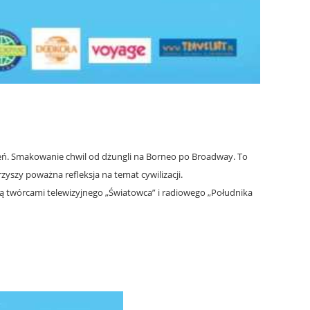
nień. Smakowanie chwil od dżungli na Borneo po Broadway. To
yszy poważna refleksja na temat cywilizacji.
t. Są twórcami telewizyjnego „Światowca” i radiowego „Południka