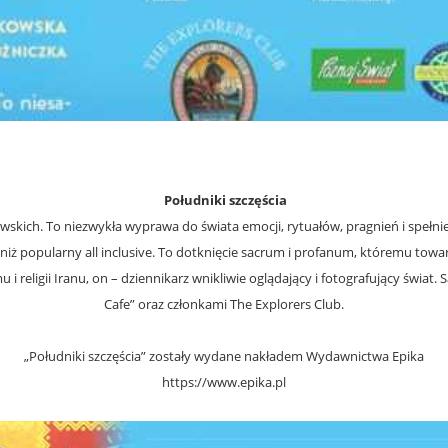
Południki szczęścia
sowskich. To niezwykła wyprawa do świata emocji, rytuałów, pragnień i speł
 popularny all inclusive. To dotknięcie sacrum i profanum, któremu towarz
 i religii Iranu, on – dziennikarz wnikliwie oglądający i fotografujący świa
Cafe” oraz członkami The Explorers Club.
„Południki szczęścia” zostały wydane nakładem Wydawnictwa Epika
https://www.epika.pl