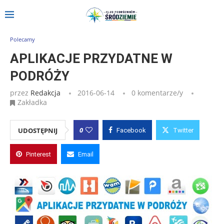
Strona główna
»
Wpisy
»
APLIKACJE PRZYDATNE W PODRÓŻY
Polecamy
APLIKACJE PRZYDATNE W
PODRÓŻY
przez
Redakcja
2016-06-14
0 komentarze/y
Zakładka
0
UDOSTĘPNIJ
Facebook
Twitter
Pinterest
Email